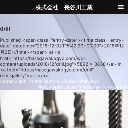
株式会社 長谷川工業
drill
Published <span class="entry-date"><time class="entry-
date" datetime="2018-12-02T15:42:29+00:00">2018年12
月2日</time></span> at <a
href="https://hasegawakogyo.com/wp-
content/uploads/2018/12/drill.jpg">5892 × 3838</a> in
<a href="https://hasegawakogyo.com/drill"
rel="gallery">drill</a>
<span class="meta-nav">←</span> Previous
Next <span class="meta-nav">→</span>